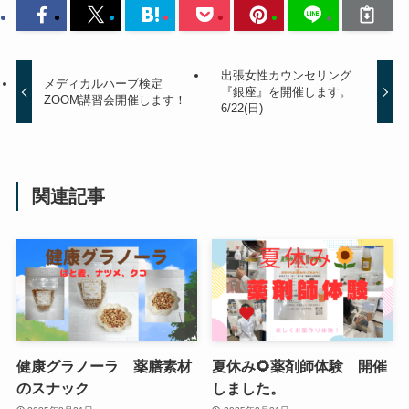
出張女性カウンセリング
メディカルハーブ検定
『銀座』を開催します。
ZOOM講習会開催します！
6/22(日)
関連記事
健康グラノーラ 薬膳素材
夏休み🌻薬剤師体験 開催
のスナック
しました。